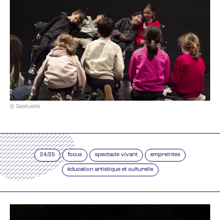
© Gestuelle
24/25
focus
spectacle vivant
empreintes
éducation artistique et culturelle