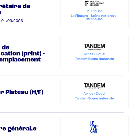
rétaire de
n
Mulhouse
La Filature - Scène nationale -
Mulhouse
e
01/09/2026
 de
ation (print) -
Arras / Douai
remplacement
Tandem Scène nationale
 Plateau (H/F)
Arras / Douai
Tandem Scène nationale
re général.e