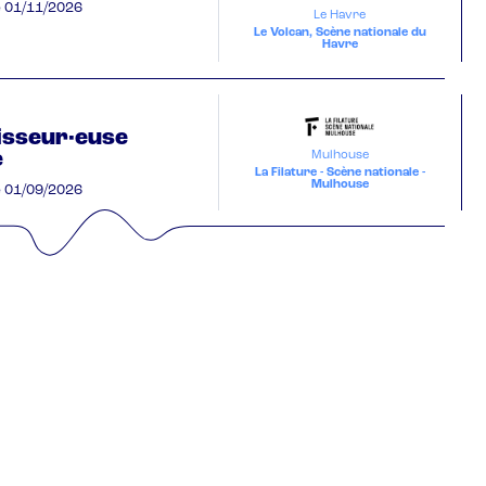
e
01/11/2026
Le Havre
Le Volcan, Scène nationale du
Havre
isseur·euse
e
Mulhouse
La Filature - Scène nationale -
Mulhouse
e
01/09/2026