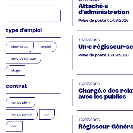
Attaché·e
d’administration
Prise de poste
01/09/2026
type d'emploi
15/07/2026
Un·e régisseur·se
alternance
emploi
Prise de poste
15/09/2026
service civique
stage
10/07/2026
contrat
Chargé.e des rela
avec les publics
temps plein
temps partiel
cdi
10/07/2026
Régisseur Général
cdd