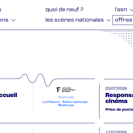
tion
s
quoi de neuf ?
l'asn
ale
ions
les scènes nationales
offres
23/07/2026
ccueil
Responsa
Mulhouse
cinéma
La Filature - Scène nationale -
Mulhouse
Prise de post
17/07/2026