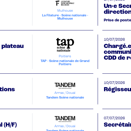
Un·e Sec
directio
Mulhouse
La Filature - Scène nationale -
Mulhouse
Prise de post
10/07/2026
 plateau
Chargé.e
communic
Poitiers
CDD de 
TAP - Scène nationale de Grand
Poitiers
10/07/2026
tions
Régisseur
Arras / Douai
Tandem Scène nationale
07/07/2026
 (H/F)
Secrétai
Arras / Douai