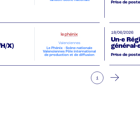
Tandem Scène nationale
Prise de post
18/06/2026
Un·e Rég
Valenciennes
/H/X)
général·
Le Phénix - Scène nationale
Valenciennes Pôle international
Prise de post
de production et de diffusion
You're on page
1
Pagination