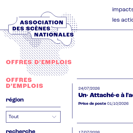
Aller
Naviga
impact
au
princip
contenu
les act
principal
OFFRES D’EMPLOIS
OFFRES
D’EMPLOIS
24/07/2026
Un· Attaché·e à l'a
région
Prise de poste
01/10/2026
recherche
17/07/2026