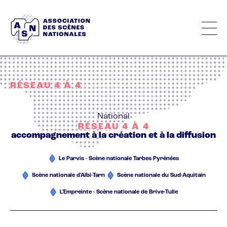
Aller
au
contenu
principal
RÉSEAU 4 À 4
National
RÉSEAU 4 À 4
accompagnement à la création et à la diffusion
Le Parvis - Scène nationale Tarbes Pyrénées
Scène nationale d'Albi-Tarn
Scène nationale du Sud-Aquitain
L'Empreinte - Scène nationale de Brive-Tulle