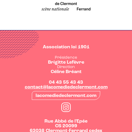
Association loi 1901
Présidence
Brigitte Lefèvre
Direction
Céline Bréant
04 43 55 43 43
contact@lacomediedeclermont.com
lacomediedeclermont.com
Rue Abbé de l'Epée
CS 20099
63038
Clermont-Ferrand cedex