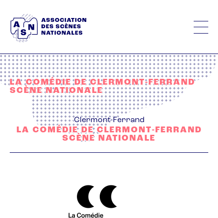
Aller
au
contenu
principal
LA COMÉDIE DE CLERMONT-FERRAND
SCÈNE NATIONALE
Clermont-Ferrand
LA COMÉDIE DE CLERMONT-FERRAND
SCÈNE NATIONALE