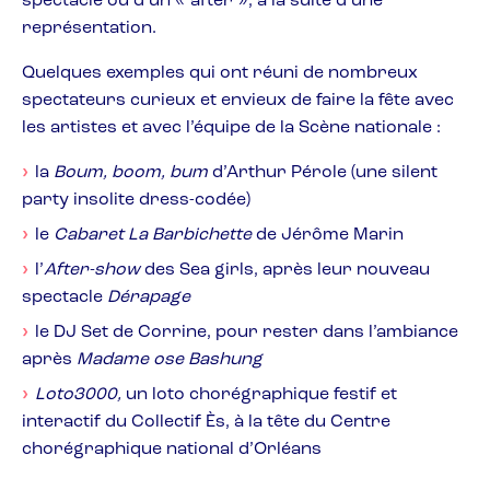
spectacle ou d’un « after », à la suite d’une
représentation.
Quelques exemples qui ont réuni de nombreux
spectateurs curieux et envieux de faire la fête avec
les artistes et avec l’équipe de la Scène nationale :
la
Boum, boom, bum
d’Arthur Pérole (une silent
party insolite dress-codée)
le
Cabaret La Barbichette
de Jérôme Marin
l’
After-show
des Sea girls, après leur nouveau
spectacle
Dérapage
le DJ Set de Corrine, pour rester dans l’ambiance
après
Madame ose Bashung
Loto3000,
un loto chorégraphique festif et
interactif du Collectif Ès, à la tête du Centre
chorégraphique national d’Orléans