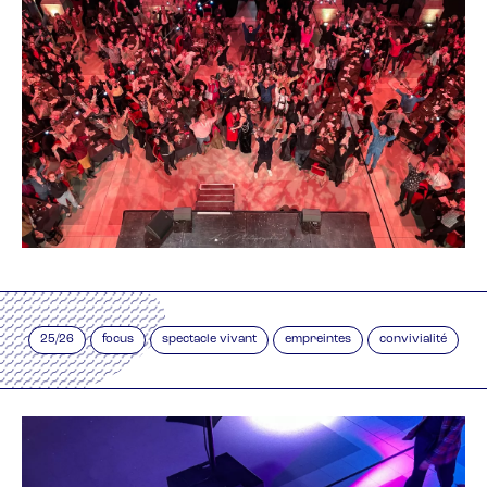
25/26
focus
spectacle vivant
empreintes
convivialité