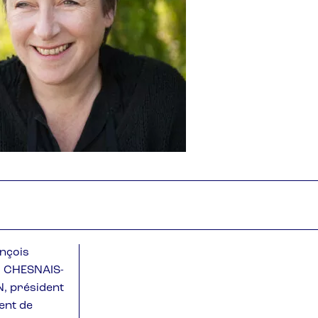
ançois
g CHESNAIS-
N, président
ent de