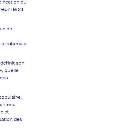
direction du
réuni le 21
ale de
ne nationale
définit son
, qu'elle
 des
populaire,
e entend
e et
ipation des