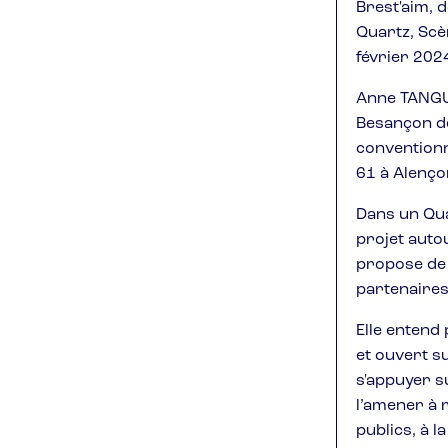
Brest'aim, 
Quartz, Scè
février 202
Anne TANGUY
Besançon de
conventionn
61 à Alenço
Dans un Qua
projet autou
propose de p
partenaires
Elle entend
et ouvert su
s'appuyer s
l’amener à r
publics, à la