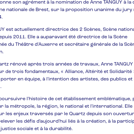
donne son agrément à la nomination de Anne TANGUY à la 
ne nationale de Brest, sur la proposition unanime du jury 
4.
 est actuellement directrice des 2 Scènes, Scène nation
puis 2011. Elle a auparavant été directrice de la Scène
ée du Théâtre d'Auxerre et secrétaire générale de la Scè
n.
rtz rénové après trois années de travaux, Anne TANGUY 
r de trois fondamentaux, « Alliance, Altérité et Solidarité »
orter en équipe, à l'intention des artistes, des publics et
.
 poursuivre l'histoire de cet établissement emblématique, 
r la métropole, la région, le national et l'international. Ell
ur les enjeux traversés par le Quartz depuis son ouvertur
elever les défis d'aujourd'hui liés à la création, à la partic
 justice sociale et à la durabilité.