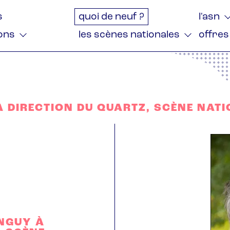
tion
s
quoi de neuf ?
l'asn
ale
ions
les scènes nationales
offres
 DIRECTION DU QUARTZ, SCÈNE NATI
NGUY À