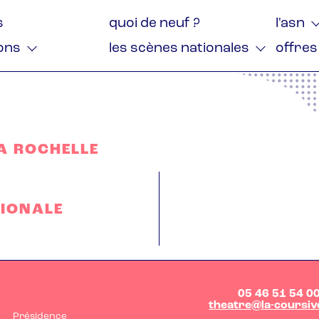
tion
s
quoi de neuf ?
l'asn
ale
ions
les scènes nationales
offres
LA ROCHELLE
TIONALE
05 46 51 54 0
theatre@la-coursiv
Présidence