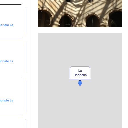
ionale La
ionale La
La
Rochelle
ionale La