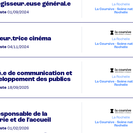
égisseur.euse général.e
La Rochelle
La Coursive - Scène nat
oste
01/09/2024
Rochelle
eur.trice cinéma
La Rochelle
La Coursive - Scène nat
oste
04/11/2024
Rochelle
.e de communication et
La Rochelle
eloppement des publics
La Coursive - Scène nat
Rochelle
oste
18/09/2025
esponsable de la
La Rochelle
rie et de l'accueil
La Coursive - Scène nat
Rochelle
oste
01/02/2026