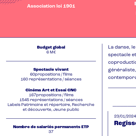
Association loi 1901
La danse, le
Budget global
6 M€
spectacle e
coproduction
Spectacle vivant
généraliste,
60propositions / films
contemporai
160 représentations / séances
Cinéma Art et Essai CNC
167propositions / films
1545 représentations / séances
Labels Patrimoine et répertoire, Recherche
et découverte, Jeune public
23/01/2024
Regiss
Nombre de salariés permanents ETP
37