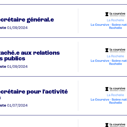
ecrétaire général.e
La Rochelle
La Coursive - Scène nat
oste
01/09/2024
Rochelle
taché.e aux relations
La Rochelle
s publics
La Coursive - Scène nat
Rochelle
oste
01/09/2024
crétaire pour l'activité
La Rochelle
a
La Coursive - Scène nat
Rochelle
oste
01/07/2024