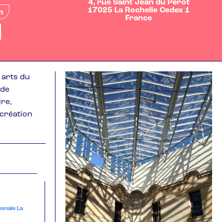
4, rue Saint Jean du Perot
17025
La Rochelle Cedex 1
m
France
s arts du
 de
ire,
 création
ionale La