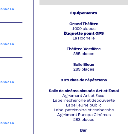
ionale La
Équipements
Grand Théâtre
1000 places
Étiquette point GPS
La Rochelle
ionale La
Théâtre Verdière
385 places
Salle Bleue
283 places
3 studios de répétitions
ionale La
Salle de cinéma classée Art et Essai
Agrément Art et Essai
Label recherche et découverte
Label jeune public
Label patrimoine et recherche
Agrément Europa Cinémas
283 places
ionale La
Bar