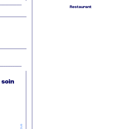
Restaurant
 soin
focus