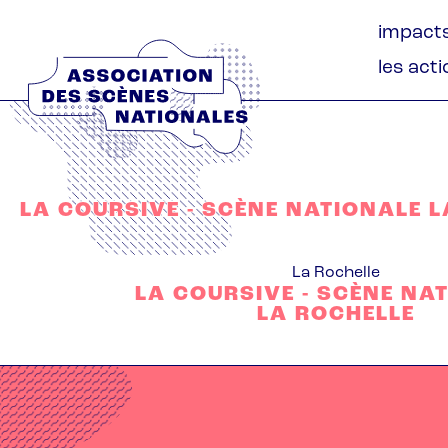
Aller
Naviga
impact
au
princip
contenu
les act
principal
LA COURSIVE - SCÈNE NATIONALE 
La Rochelle
LA COURSIVE - SCÈNE NA
LA ROCHELLE