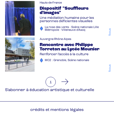
Hauts-de-France
Dispositif "Souffleurs
d'images"
Une médiation humaine pour les
personnes déficientes visuelles
La rose des vents - Scène nationale Lille
focus
Métropole - Villeneuve d'Ascq
Auvergne-Rhône-Alpes
Rencontre avec Philippe
Torreton au Lycée Mounier
Renforcer l’accès à la culture
MC2 : Grenoble, Scène nationale
focus
You're on page
1
Pagination
S'abonner à éducation artistique et culturelle
Pied
crédits et mentions légales
de