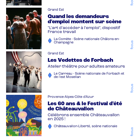
focus
Grand Est
Quand les demandeurs
d'emploi montent sur scène
"L'art d'accéder à l'emploi", dispositif
France travail
La Comète - Scène nationale Châlons-en-
focus
Champagne
Grand Est
Les Vedettes de Forbach
Atelier théâtre pour adultes amateurs
Le Carreau - Scène nationale de Forbach et
de l'est Mosellan
focus
Provence-Alpes-Côte d'Azur
Les 60 ans & le Festival d'été
de Châteauvallon
Célébrons ensemble Châteauvallon
en 2025 !
Châteauvallon-Liberté, scène nationale
focus