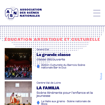
Aller
au
contenu
principal
ÉDUCATION ARTISTIQUE ET CULTURELLE
Grand Est
La grande classe
classe découverte
Action Culturelle du Barrois Scène
nationale Bar le Duc
focus
Centre-Val de Loire
LA FAMILIA
Scène itinérante pour l'enfance et la
jeunesse
La Halle aux grains - Scène nationale de
Blois