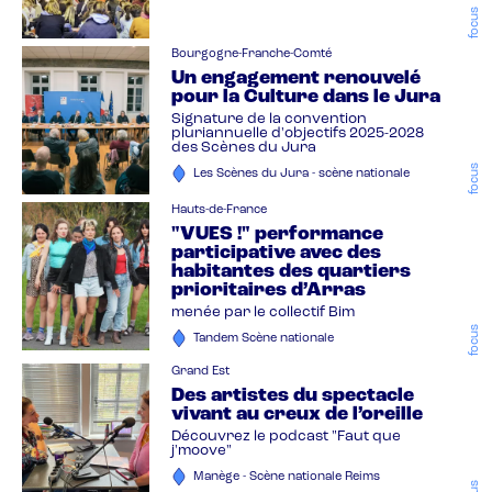
focus
Bourgogne-Franche-Comté
Un engagement renouvelé
pour la Culture dans le Jura
Signature de la convention
pluriannuelle d'objectifs 2025-2028
des Scènes du Jura
focus
Les Scènes du Jura - scène nationale
Hauts-de-France
"VUES !" performance
participative avec des
habitantes des quartiers
prioritaires d’Arras
menée par le collectif Bim
focus
Tandem Scène nationale
Grand Est
Des artistes du spectacle
vivant au creux de l’oreille
Découvrez le podcast "Faut que
j'moove"
Manège - Scène nationale Reims