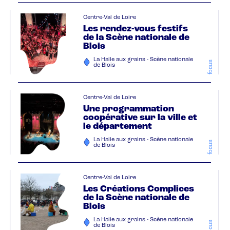
Centre-Val de Loire
Les rendez-vous festifs
de la Scène nationale de
Blois
La Halle aux grains - Scène nationale
focus
de Blois
Centre-Val de Loire
Une programmation
coopérative sur la ville et
le département
La Halle aux grains - Scène nationale
focus
de Blois
Centre-Val de Loire
Les Créations Complices
de la Scène nationale de
Blois
La Halle aux grains - Scène nationale
focus
de Blois