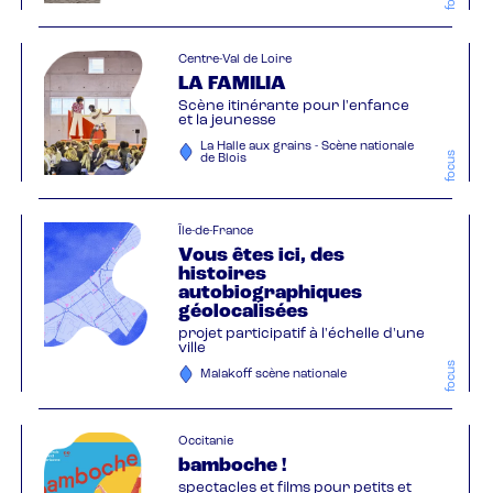
Centre-Val de Loire
LA FAMILIA
Scène itinérante pour l'enfance
et la jeunesse
La Halle aux grains - Scène nationale
focus
de Blois
Île-de-France
Vous êtes ici, des
histoires
autobiographiques
géolocalisées
projet participatif à l'échelle d'une
ville
focus
Malakoff scène nationale
Occitanie
bamboche !
spectacles et films pour petits et