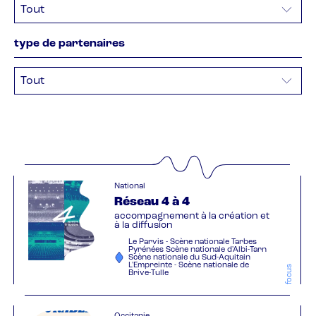
type de partenaires
National
Réseau 4 à 4
accompagnement à la création et
à la diffusion
Le Parvis - Scène nationale Tarbes
Pyrénées Scène nationale d'Albi-Tarn
Scène nationale du Sud-Aquitain
L'Empreinte - Scène nationale de
focus
Brive-Tulle