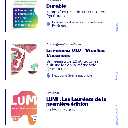
Occitanie
Durable
Temps fort RSE dans les Hautes-
Pyrénées
Le Parvis - Scène nationale Tarbes
focus
Pyrénées
Auvergne-Rhône-Alpes
Le réseau VLV - Vive les
Vacances
Un réseau de 13 structures
culturelles de la métropole
grenobloise
focus
Hexagone Scène nationale
National
LUMI : Les Lauréats de la
première édition
communiqué
23 février 2026