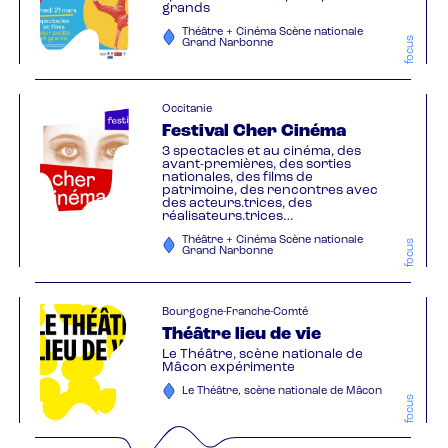
grands
Théâtre + Cinéma Scène nationale
focus
Grand Narbonne
Occitanie
Festival Cher Cinéma
3 spectacles et au cinéma, des
avant-premières, des sorties
nationales, des films de
patrimoine, des rencontres avec
des acteurs.trices, des
réalisateurs.trices…
Théâtre + Cinéma Scène nationale
focus
Grand Narbonne
Bourgogne-Franche-Comté
Théâtre lieu de vie
Le Théâtre, scène nationale de
Mâcon expérimente
Le Théâtre, scène nationale de Mâcon
focus