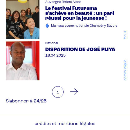
Auvergne-Rhône-Alpes
Le festival Futurama
s’achève en beauté : un pari
réussi pour la jeunesse !
Malraux scène nationale Chambéry Savoie
focus
National
DISPARITION DE JOSÉ PLIYA
16.04.2025
communiqué
You're on page
1
Pagination
S'abonner à 24/25
Pied
crédits et mentions légales
de