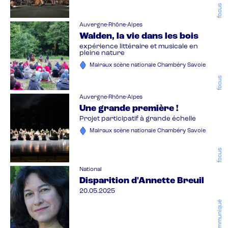
focus
Auvergne-Rhône-Alpes
Walden, la vie dans les bois
expérience littéraire et musicale en
pleine nature
Malraux scène nationale Chambéry Savoie
focus
Auvergne-Rhône-Alpes
Une grande première !
Projet participatif à grande échelle
Malraux scène nationale Chambéry Savoie
focus
National
Disparition d'Annette Breuil
20.05.2025
communiqué