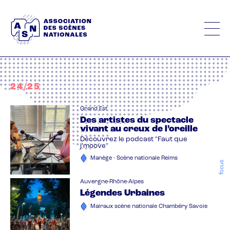
Aller
au
contenu
principal
24/25
Grand Est
Des artistes du spectacle
vivant au creux de l’oreille
Découvrez le podcast "Faut que
j'moove"
Manège - Scène nationale Reims
focus
Auvergne-Rhône-Alpes
Légendes Urbaines
Malraux scène nationale Chambéry Savoie