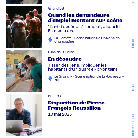
Grand Est
Quand les demandeurs
d'emploi montent sur scène
"L'art d'accéder à l'emploi", dispositif
France travail
La Comète - Scène nationale Châlons-en-
focus
Champagne
Pays de la Loire
En découdre
Tisser des liens, impliquer les
habitants d'un quartier prioritaire
Le Grand R - Scène nationale la Roche-sur-
Yon
focus
National
Disparition de Pierre-
François Roussillon
10 mai 2025
communiqué