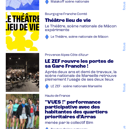
Malakoff scène nationale
focus
Bourgogne-Franche-Comté
Théâtre lieu de vie
Le Théâtre, scène nationale de Mâcon
expérimente
Le Théâtre, scène nationale de Mâcon
focus
Provence-Alpes-Côte d'Azur
LE ZEF rouvre les portes de
sa Gare Franche !
Après deux ans et demi de travaux, la
scène nationale de Marseille retrouve
pleinement l'usage de ses deux lieux
focus
LE ZEF - scène nationale Marseille
Hauts-de-France
"VUES !" performance
participative avec des
habitantes des quartiers
prioritaires d’Arras
menée par le collectif Bim