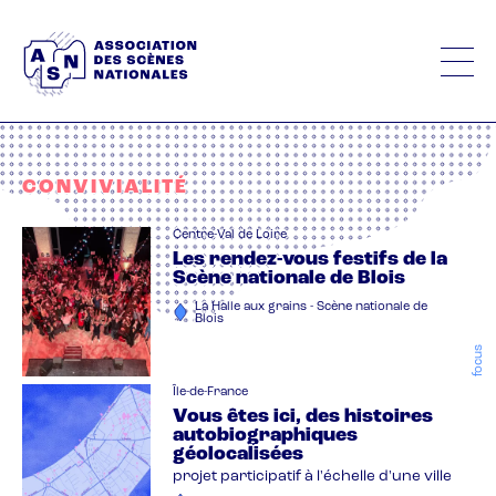
Aller
au
contenu
principal
CONVIVIALITÉ
Centre-Val de Loire
Les rendez-vous festifs de la
Scène nationale de Blois
La Halle aux grains - Scène nationale de
Blois
focus
Île-de-France
Vous êtes ici, des histoires
autobiographiques
géolocalisées
projet participatif à l'échelle d'une ville