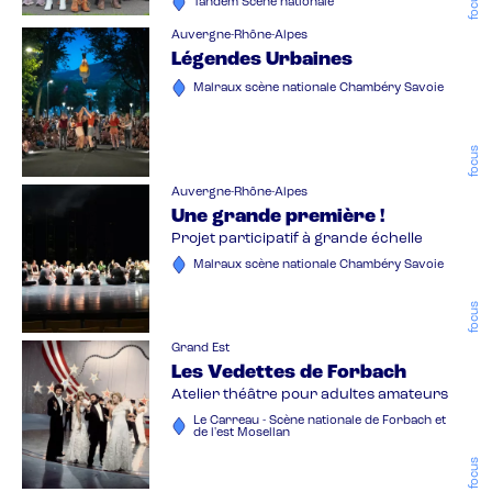
focus
Tandem Scène nationale
Auvergne-Rhône-Alpes
Légendes Urbaines
Malraux scène nationale Chambéry Savoie
focus
Auvergne-Rhône-Alpes
Une grande première !
Projet participatif à grande échelle
Malraux scène nationale Chambéry Savoie
focus
Grand Est
Les Vedettes de Forbach
Atelier théâtre pour adultes amateurs
Le Carreau - Scène nationale de Forbach et
de l'est Mosellan
focus