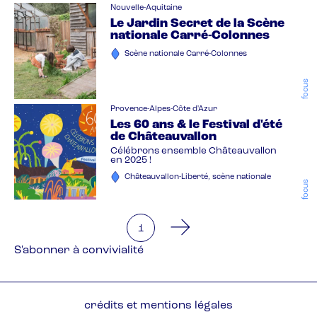
Nouvelle-Aquitaine
Le Jardin Secret de la Scène
nationale Carré-Colonnes
Scène nationale Carré-Colonnes
focus
Provence-Alpes-Côte d'Azur
Les 60 ans & le Festival d'été
de Châteauvallon
Célébrons ensemble Châteauvallon
en 2025 !
Châteauvallon-Liberté, scène nationale
focus
You're on page
1
Pagination
S'abonner à convivialité
Pied
crédits et mentions légales
de